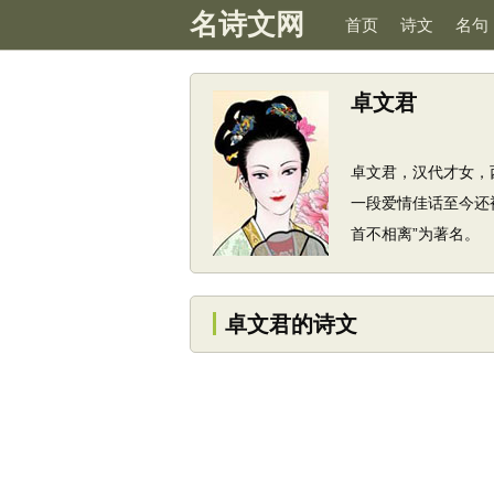
名诗文网
首页
诗文
名句
卓文君
卓文君，汉代才女，
一段爱情佳话至今还
首不相离”为著名。
卓文君的诗文