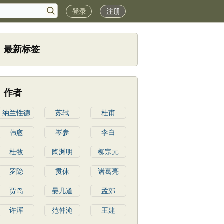
登录
注册
最新标签
作者
纳兰性德
苏轼
杜甫
韩愈
岑参
李白
杜牧
陶渊明
柳宗元
罗隐
贯休
诸葛亮
贾岛
晏几道
孟郊
许浑
范仲淹
王建