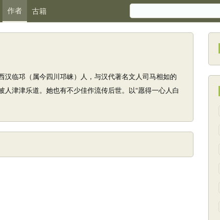
作者
古籍
西汉临邛（属今四川邛崃）人，与汉代著名文人司马相如的
被人津津乐道。她也有不少佳作流传后世。以“愿得一心人白