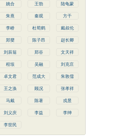
姚合
王勃
陆龟蒙
朱熹
秦观
方干
李峤
杜荀鹤
戴叔伦
郑燮
陈子昂
赵长卿
刘辰翁
郑谷
文天祥
程垓
吴融
刘克庄
卓文君
范成大
朱敦儒
王之涣
顾况
张孝祥
马戴
陈著
戎昱
刘义庆
李益
李绅
李世民