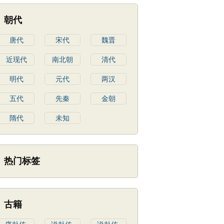
朝代
唐代
宋代
魏晋
近现代
南北朝
清代
明代
元代
两汉
五代
先秦
金朝
隋代
未知
热门标签
古籍